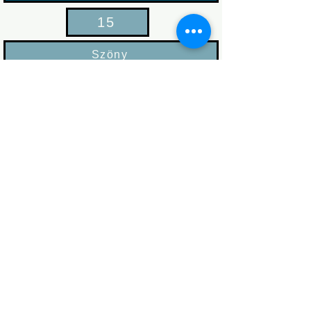
15
Szöny
Fiat Panda
16
Möller / Fritz
Ford Escort
17
Farias