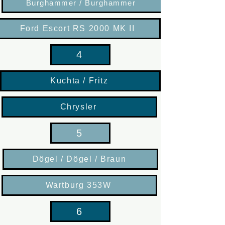
Burghammer / Burghammer
Ford Escort RS 2000 MK II
4
Kuchta / Fritz
Chrysler
5
Dögel / Dögel / Braun
Wartburg 353W
6