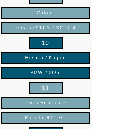
Gatani
Porsche 911 3.0 SC Gr.4
10
Hosmar / Kuiper
BMW 2002ti
11
Lenz / Hentschke
Porsche 911 SC