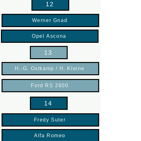
12
Werner Gnad
Opel Ascona
13
H.-G. Ostkamp / H. Kleine
Ford RS 2600
14
Fredy Suter
Alfa Romeo