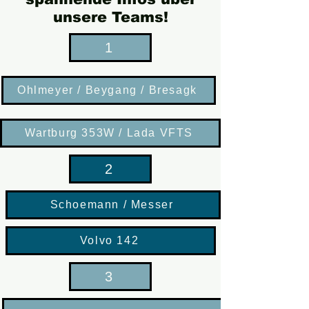
unsere Teams!
1
Ohlmeyer / Beygang / Bresagk
Wartburg 353W / Lada VFTS
2
Schoemann / Messer
Volvo 142
3