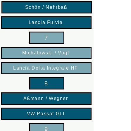
Schön / Nehrbaß
Lancia Fulvia
7
Michalowski / Vogt
Lancia Delta Integrale HF
8
Aßmann / Wegner
VW Passat GLI
9