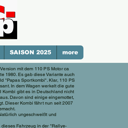
SAISON 2025
more
r Version mit dem 110 PS Motor ca
itte 1980. Es gab diese Variante auch
ald "Papas Sportkombi". Klar, 110 PS
sant. In dem Wagen werkelt die gute
I Kombi gibt es in Deutschland nicht
 aus. Davon sind einige eingemottet,
 Dieser Kombi fährt nun seit 2007
gemacht.
Natürlich ungeschweißt und
 dieses Fahrzeug in der "Rallye-