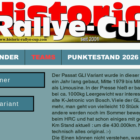
NDER
TEAMS
PUNKTESTAND 2026
Der Passat GLI Variant wurde in diese
ner
ein Jahr lang gebaut, Mitte 1979 bis M
als Limousine. In der Presse hieß er b
bei ca. 1000kg Leergewicht war interes
alte K-Jetronic von Bosch. Viele der GL
ariant
mehr, man geht von vielleicht 10 Stück
andere werden noch im Sommer bewegt.
beim HRC und hat schon einiges mit 
Km Stand aktuell : um die 430.000km. 
technisch alles original. :-)
Die Einen können nicht verstehen, was