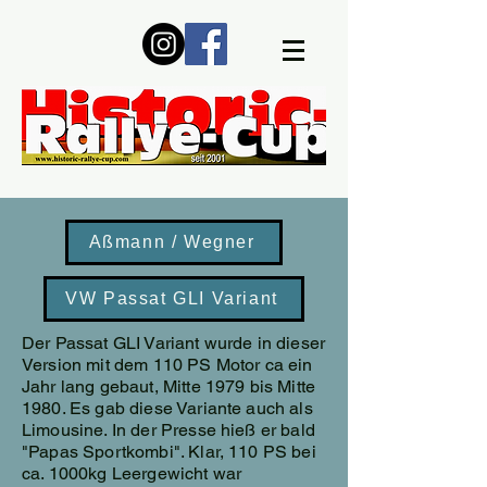
Aßmann / Wegner
VW Passat GLI Variant
Der Passat GLI Variant wurde in dieser
Version mit dem 110 PS Motor ca ein
Jahr lang gebaut, Mitte 1979 bis Mitte
1980. Es gab diese Variante auch als
Limousine. In der Presse hieß er bald
"Papas Sportkombi". Klar, 110 PS bei
ca. 1000kg Leergewicht war