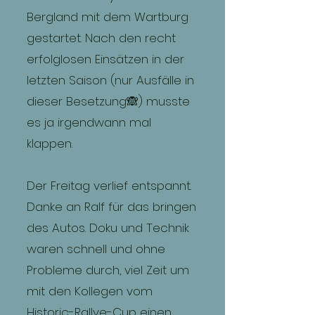
Bergland mit dem Wartburg
gestartet. Nach den recht
erfolglosen Einsätzen in der
letzten Saison (nur Ausfälle in
dieser Besetzung🙈) musste
es ja irgendwann mal
klappen.
Der Freitag verlief entspannt.
Danke an Ralf für das bringen
des Autos. Doku und Technik
waren schnell und ohne
Probleme durch, viel Zeit um
mit den Kollegen vom
Historic-Rallye-Cup einen