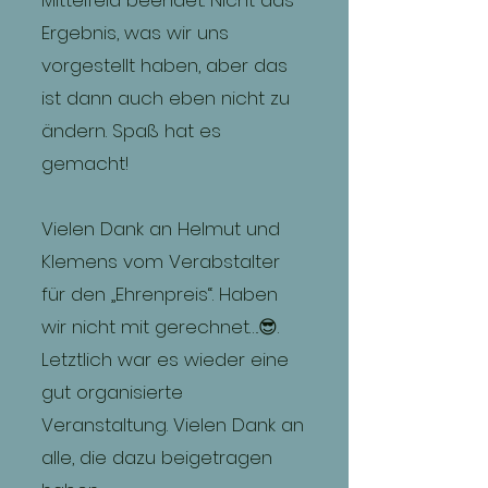
Mittelfeld beendet. Nicht das
Ergebnis, was wir uns
vorgestellt haben, aber das
ist dann auch eben nicht zu
ändern. Spaß hat es
gemacht!
Vielen Dank an Helmut und
Klemens vom Verabstalter
für den „Ehrenpreis“. Haben
wir nicht mit gerechnet….😎.
Letztlich war es wieder eine
gut organisierte
Veranstaltung. Vielen Dank an
alle, die dazu beigetragen