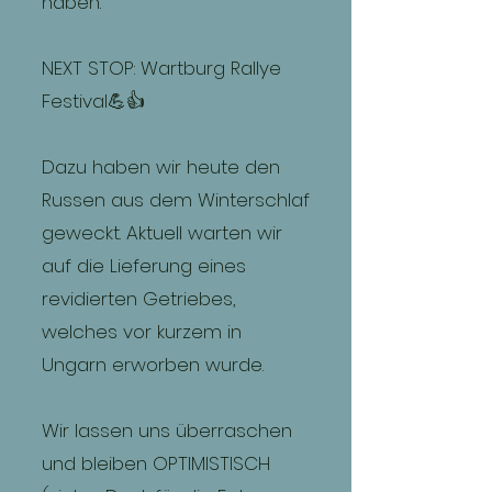
haben.
NEXT STOP: Wartburg Rallye
Festival💪👍
Dazu haben wir heute den
Russen aus dem Winterschlaf
geweckt. Aktuell warten wir
auf die Lieferung eines
revidierten Getriebes,
welches vor kurzem in
Ungarn erworben wurde.
Wir lassen uns überraschen
und bleiben OPTIMISTISCH