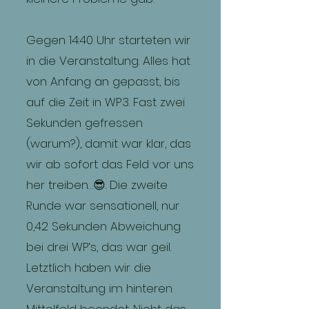
Gegen 14:40 Uhr starteten wir
in die Veranstaltung. Alles hat
von Anfang an gepasst, bis
auf die Zeit in WP3. Fast zwei
Sekunden gefressen
(warum?), damit war klar, das
wir ab sofort das Feld vor uns
her treiben…😎. Die zweite
Runde war sensationell, nur
0,42 Sekunden Abweichung
bei drei WP‘s, das war geil.
Letztlich haben wir die
Veranstaltung im hinteren