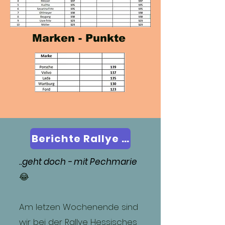
Marken - Punkte
Berichte Rallye / Team Ohlmeyer
..geht doch - mit Pechmarie
😂
Am letzen Wochenende sind
wir bei der Rallye Hessisches