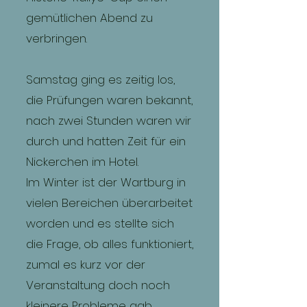
gemütlichen Abend zu
verbringen.
Samstag ging es zeitig los,
die Prüfungen waren bekannt,
nach zwei Stunden waren wir
durch und hatten Zeit für ein
Nickerchen im Hotel.
Im Winter ist der Wartburg in
vielen Bereichen überarbeitet
worden und es stellte sich
die Frage, ob alles funktioniert,
zumal es kurz vor der
Veranstaltung doch noch
kleinere Probleme gab.