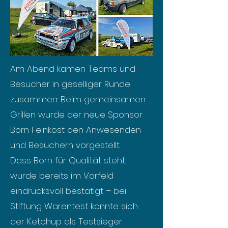
Am Abend kamen Teams und
Besucher in geselliger Runde
zusammen: Beim gemeinsamen
Grillen wurde der neue Sponsor
Born Feinkost den Anwesenden
und Besuchern vorgestellt.
Dass Born für Qualität steht,
wurde bereits im Vorfeld
eindrucksvoll bestätigt – bei
Stiftung Warentest konnte sich
der Ketchup als Testsieger