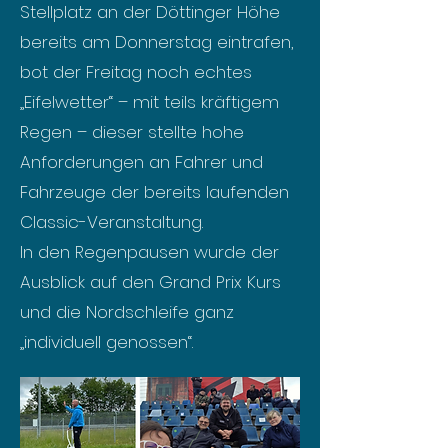
Stellplatz an der Döttinger Höhe
bereits am Donnerstag eintrafen,
bot der Freitag noch echtes
„Eifelwetter“ – mit teils kräftigem
Regen – dieser stellte hohe
Anforderungen an Fahrer und
Fahrzeuge der bereits laufenden
Classic-Veranstaltung.
In den Regenpausen wurde der
Ausblick auf den Grand Prix Kurs
und die Nordschleife ganz
„individuell genossen“.