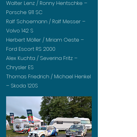
Walter Lenz / Ronny Hentschke –
Porsche 911 SC
Ralf Schoemann / Ralf Messer –
Volvo 142 S
Herbert Möller / Miriam Oeste –
Ford Escort RS 2000
Alex Kuchta / Severina Fritz –
Chrysler ES
Thomas Friedrich / Michael Henkel
– Skoda 120S