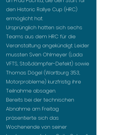
an Frau Puchta, die den Start für
den Historic Rallye Cup (HRC)
ermöglicht hat.
Ursprünglich hatten sich sechs
Teams aus dem HRC für die
Veranstaltung angekündigt. Leider
mussten Sven Ohlmeyer (Lada
VFTS, Stoßdämpfer-Defekt) sowie
Thomas Dögel (Wartburg 353,
Motorprobleme) kurzfristig ihre
Teilnahme absagen.
Bereits bei der technischen
Abnahme am Freitag
präsentierte sich das
Wochenende von seiner