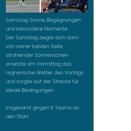
Samstag: Sonne, Begegnungen
und besondere Momente
Der Samstag zeigte sich dann
von seiner besten Seite:
strahlender Sonnenschein
ersetzte am Vormittag das
regnerische Wetter des Vortags
und sorgte auf der Strecke für
ideale Bedingungen.
Insgesamt gingen 5 Teams an
den Start: