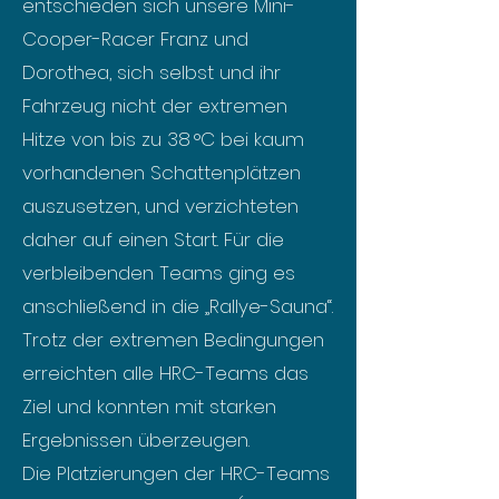
entschieden sich unsere Mini-
Cooper-Racer Franz und
Dorothea, sich selbst und ihr
Fahrzeug nicht der extremen
Hitze von bis zu 38 °C bei kaum
vorhandenen Schattenplätzen
auszusetzen, und verzichteten
daher auf einen Start. Für die
verbleibenden Teams ging es
anschließend in die „Rallye-Sauna“.
Trotz der extremen Bedingungen
erreichten alle HRC-Teams das
Ziel und konnten mit starken
Ergebnissen überzeugen.
Die Platzierungen der HRC-Teams