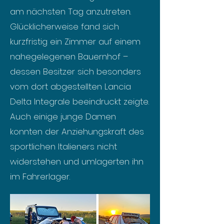
am nächsten Tag anzutreten.
Glücklicherweise fand sich
kurzfristig ein Zimmer auf einem
nahegelegenen Bauernhof –
dessen Besitzer sich besonders
vom dort abgestellten Lancia
Delta Integrale beeindruckt zeigte.
Auch einige junge Damen
konnten der Anziehungskraft des
sportlichen Italieners nicht
widerstehen und umlagerten ihn
im Fahrerlager.