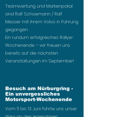
Teamwertung und Markenpokal
sind Ralf Schoemann / Ralf
Messer mit ihrem Volvo in Führung
gegangen.
Ein rundum erfolgreiches Rallye-
Wochenende – wir freuen uns
bereits auf die nächsten
Veranstaltungen im September!
​Besuch am Nürburgring -
Ein unvergessliches
Motorsport-Wochenende
Vom 11. bis 13. Juni führte uns unser
Weg an den legendären