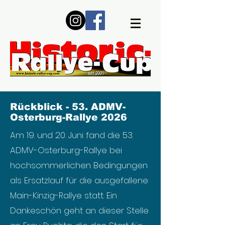
Rückblick - 53. ADMV-
Osterburg-Rallye 2026
Am 19. und 20. Juni fand die 53.
ADMV-Osterburg-Rallye bei
hochsommerlichen Bedingungen
als Ersatzlauf für die ausgefallene
Main-Kinzig-Rallye statt. Ein
Dankeschön geht an dieser Stelle