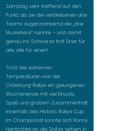
Samstag sehr treffend auf den
Punkt, als sie die verbliebenen drei
Teams augenzwinkernd die „drei
Musketiere“ nannte – und damit
genau ins Schwarze traf: Einer für
alle, alle für einen!
Trotz der extremen
Temperaturen war die
Osterburg-Rallye ein gelungenes
Wochenende mit viel Einsatz,
Spaß und großem Zusammenhalt
innerhalb des Historic Rallye Cup.
Im Championat konnte sich Ronny
Hentschke an die Spitze setzen, in