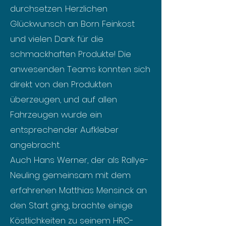
durchsetzen. Herzlichen
Glückwunsch an Born Feinkost
und vielen Dank für die
schmackhaften Produkte! Die
anwesenden Teams konnten sich
direkt von den Produkten
überzeugen, und auf allen
Fahrzeugen wurde ein
entsprechender Aufkleber
angebracht.
Auch Hans Werner, der als Rallye-
Neuling gemeinsam mit dem
erfahrenen Matthias Mensinck an
den Start ging, brachte einige
Köstlichkeiten zu seinem HRC-