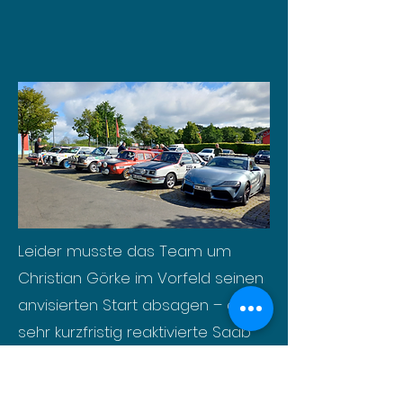
Leider musste das Team um
Christian Görke im Vorfeld seinen
anvisierten Start absagen – der
sehr kurzfristig reaktivierte Saab
99 konnte noch nicht ins Rennen
gehen.