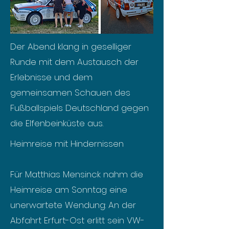
Der Abend klang in geselliger
Runde mit dem Austausch der
Erlebnisse und dem
gemeinsamen Schauen des
Fußballspiels Deutschland gegen
die Elfenbeinküste aus.
Heimreise mit Hindernissen
Für Matthias Mensinck nahm die
Heimreise am Sonntag eine
unerwartete Wendung: An der
Abfahrt Erfurt-Ost erlitt sein VW-