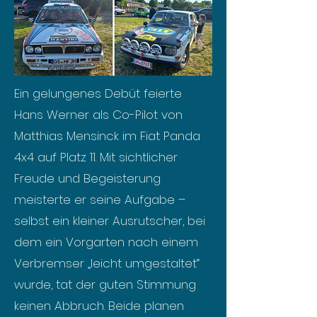
Ein gelungenes Debüt feierte
Hans Werner als Co-Pilot von
Matthias Mensinck im Fiat Panda
4x4 auf Platz 11. Mit sichtlicher
Freude und Begeisterung
meisterte er seine Aufgabe –
selbst ein kleiner Ausrutscher, bei
dem ein Vorgarten nach einem
Verbremser „leicht umgestaltet“
wurde, tat der guten Stimmung
keinen Abbruch. Beide planen